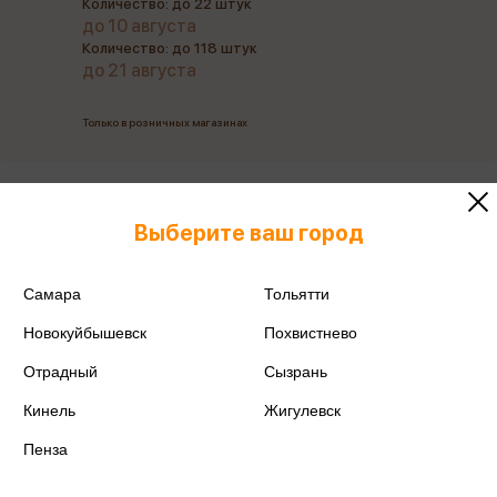
Количество: до 22 штук
до 10 августа
Количество: до 118 штук
до 21 августа
Только в розничных магазинах
Все товары производителя
Выберите ваш город
Поделиться
Самара
Тольятти
Новокуйбышевск
Похвистнево
Отрадный
Сызрань
Артикул
46287892
Кинель
Жигулевск
Производитель
Сторк
Пенза
Срок годности
24м