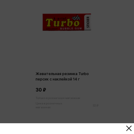
Жевательная резинка Turbo
персик с наклейкой 14 г
30 ₽
Только в розничных магазинах
Цена в розничных
32 ₽
магазинах: