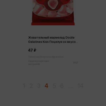
Жевательный мармелад Docile
Gelatines Kiss Поцелуи со вкусом
клубники 15 г
47 ₽
Только в розничных магазинах
Цена в розничных
49 ₽
магазинах:
1
2
3
4
5
6
...
14