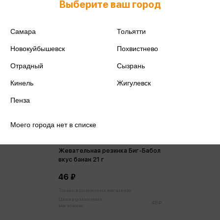
Выберите ваш город
Самара
Тольятти
Новокуйбышевск
Похвистнево
Отрадный
Сызрань
Кинель
Жигулевск
Пенза
Моего города нет в списке
Жевательная резинка Биг-Бабол
вкус банан 21 г
46 ₽
Только в розничных магазинах
Цена в розничных
48 ₽
магазинах: