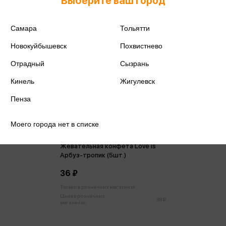
Выберите ваш город
Самара
Тольятти
Новокуйбышевск
Похвистнево
Отрадный
Сызрань
Кинель
Жигулевск
Пенза
Моего города нет в списке
Жевательная конфета Love is
Арбуз-тропик (5шт.)
36 ₽
Только в розничных магазинах
Цена в розничных
38 ₽
магазинах: