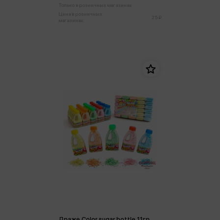
Только в розничных магазинах
Цена в розничных
25 ₽
магазинах:
Драже Color sugar bottle 11гр