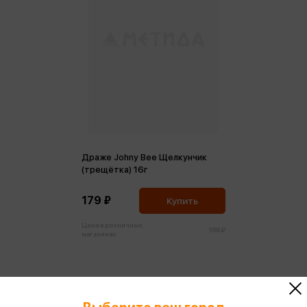
Драже Johny Bee Щелкунчик
(трещётка) 16г
179 ₽
Купить
Цена в розничных
188 ₽
магазинах: