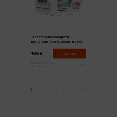
Жевательная конфета
сливочная Love is ассорти вкусов
Серебро 105г
199 ₽
Купить
Цена в розничных
209 ₽
магазинах:
1
2
3
4
5
...
14