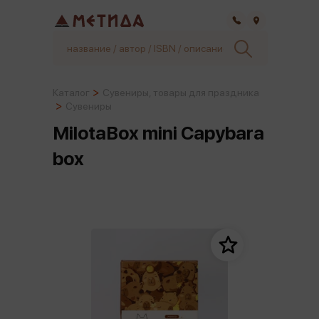
Самара
Каталог
Сувениры, товары для праздника
Сувениры
MilotaBox mini Capybara
box