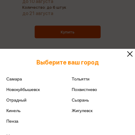
до 10 августа
Количество: до 6 штук
до 21 августа
Купить
Выберите ваш город
Все товары производителя
Самара
Тольятти
Поделиться
Новокуйбышевск
Похвистнево
Отрадный
Сызрань
Кинель
Жигулевск
Артикул
MBS031
Пенза
Производитель
Алеф