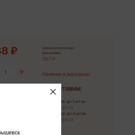
Сувениры
Фототовары
8 ₽
Цена в розничных
магазинах:
987 ₽
Наличие в магазинах
Доставим:
Количество: до 1 штук
до 10 августа
Количество: до 2 штук
до 21 августа
бышевск