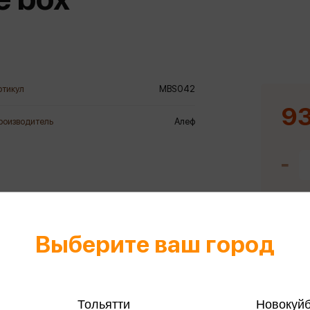
еры
Эксмо
Игрушки для малышей
Питер
рма
Мальчики
ое
АСТ
ые изделия
Настольные и развивающие игры
Азбука
Спорт и активный отдых
ртикул
MBS042
Росмэн
Творчество
93
роизводитель
Алеф
кальное
дложение от
иды
Выберите ваш город
Тольятти
Новокуй