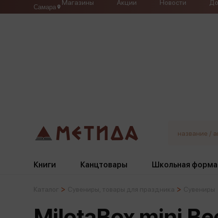
Магазины
Акции
Новости
До
Самара
Книги
Канцтовары
Школьная форма
Каталог
Сувениры, товары для праздника
Сувениры
Жанры
Подбор
Бумажная продукция
Галстуки, банты
MilotaBox mini Be
Глобусы
Для девочек