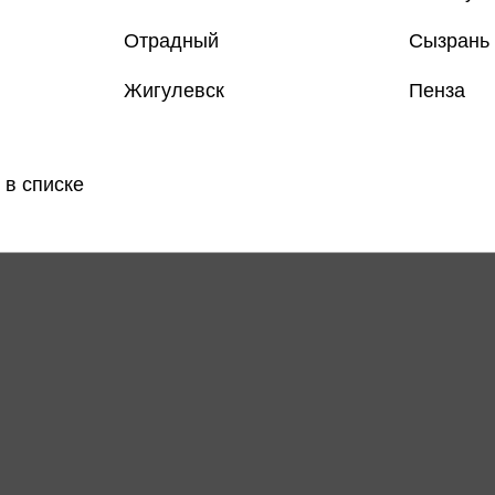
Отрадный
Сызрань
Жигулевск
Пенза
Все товар
 в списке
Поделить