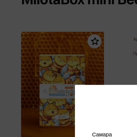
Дом. Быт. Досуг. Эзотеризм
Бестселл
Калькуляторы
Для мальчиков
Литература для детей
Новинки
Канцтовары прочие
Спортивная фо
Популярная психология
Популярн
Обложки, архивы
Чулочно-носочн
Религия
Офисные принадлежности
А
Техника. Медицина
Папки
Учебная литература
П
Пишущие принадлежности
Художественная литература
Сумки, рюкзаки, портфели, пеналы
Уни
Экономика. Право
Счетный материал
пре
Творчество, хобби
Мет
Чертежные принадлежности
Самара