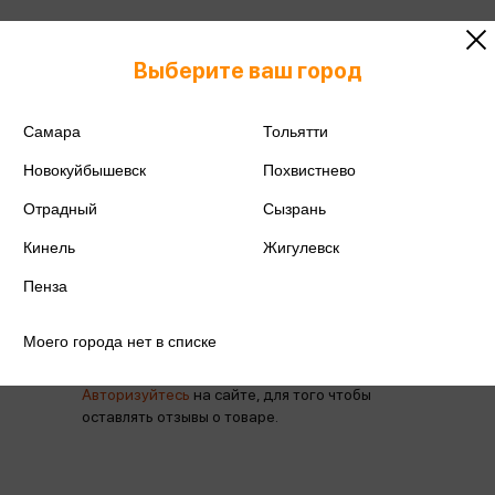
Выберите ваш город
Артикул
MB137
Самара
Тольятти
Производитель
Алеф
Новокуйбышевск
Похвистнево
Отрадный
Сызрань
Кинель
Жигулевск
Пенза
Отзывы
Моего города нет в списке
Авторизуйтесь
на сайте, для того чтобы
оставлять отзывы о товаре.