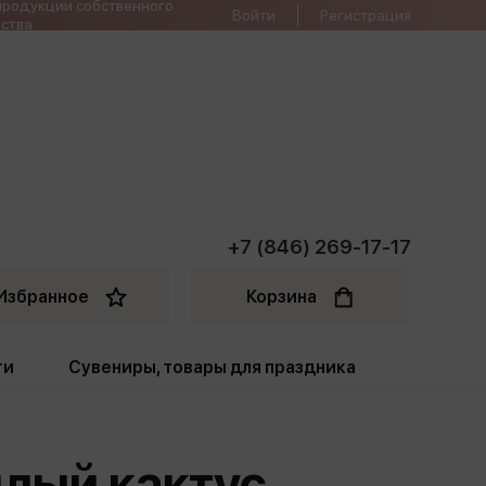
продукции собственного
Войти
Регистрация
ства
+7 (846) 269-17-17
Избранное
Корзина
ти
Сувениры, товары для праздника
ти
Открытки. Грамоты
илый кактус
Пакеты