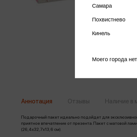
Самара
Похвистнево
Кинель
Моего города нет
Аннотация
Отзывы
Наличие в 
Подарочный пакет идеально подойдет для эксклюзивной
приятное впечатление от презента. Пакет с матовой лами
(26,4x32,7x13,6 см).