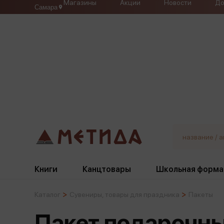
Магазины
Акции
Новости
До
Самара
Книги
Канцтовары
Школьная форма
Каталог
Сувениры, товары для праздника
Пакеты
Жанры
Подбор
Бумажная продукция
Галстуки, банты
Пакет подарочны
Глобусы
Для девочек