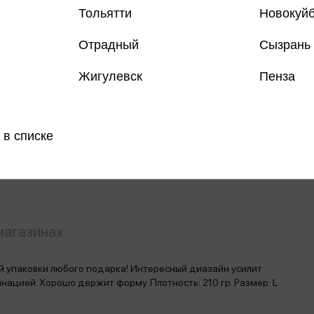
Тольятти
Новокуй
Отрадный
Сызрань
Только
Жигулевск
Пенза
Все товар
 в списке
Поделить
магазинах
 упаковки любого подарка! Интересный диазайн усилит
нацией. Хорошо держит форму. Плотность: 210 гр. Размер: L