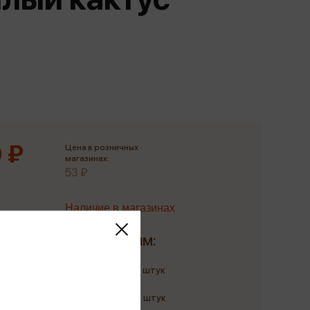
Сувениры
Фототовары
 ₽
Цена в розничных
магазинах:
53 ₽
Наличие в магазинах
Доставим:
Количество: до 4 штук
до 10 августа
Количество: до 6 штук