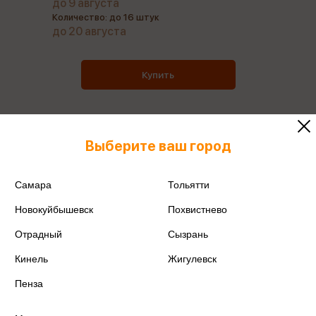
до 9 августа
Количество: до 16 штук
до 20 августа
Купить
Выберите ваш город
Все товары производителя
Самара
Тольятти
Поделиться
Новокуйбышевск
Похвистнево
Отрадный
Сызрань
Кинель
Жигулевск
Артикул
301И1(2)-122-128-64
Пенза
Производитель
ИП Никулина И.А.