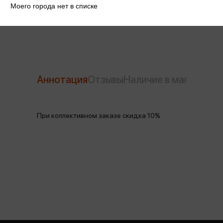
Моего города нет в списке
Производитель
Тамбовчанка
Аннотация
Отзывы
Наличие в магазинах
При коллективном заказе скидка 10%