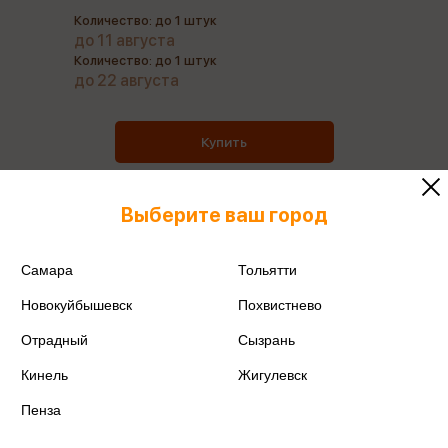
Количество: до 1 штук
до 11 августа
Количество: до 1 штук
до 22 августа
Купить
Выберите ваш город
Все товары производителя
Самара
Тольятти
Новокуйбышевск
Похвистнево
Поделиться
Отрадный
Сызрань
Кинель
Жигулевск
Пенза
Артикул
804г-170-100син