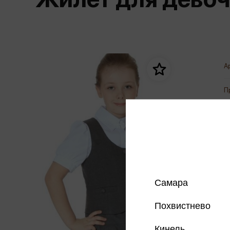
Дом. Быт. Досуг. Эзотеризм
Бестселл
Калькуляторы
Для мальчиков
Литература для детей
Новинки
Канцтовары прочие
Спортивная фо
Популярная психология
Популярн
Обложки, архивы
Чулочно-носочн
Религия
Офисные принадлежности
А
Техника. Медицина
Папки
Учебная литература
П
Пишущие принадлежности
Художественная литература
Сумки, рюкзаки, портфели, пеналы
Уни
Экономика. Право
Счетный материал
пре
Творчество, хобби
Мет
Чертежные принадлежности
Самара
Похвистнево
Кинель