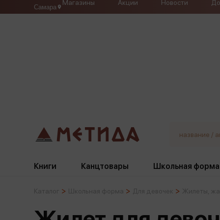
Магазины
Акции
Новости
До
Самара
Книги
Канцтовары
Школьная форма
Каталог
Школьная форма
Для девочек
Жилеты, жа
Жанры
Подбор
Бумажная продукция
Галстуки, банты
Жилет для девоч
Глобусы
Для девочек