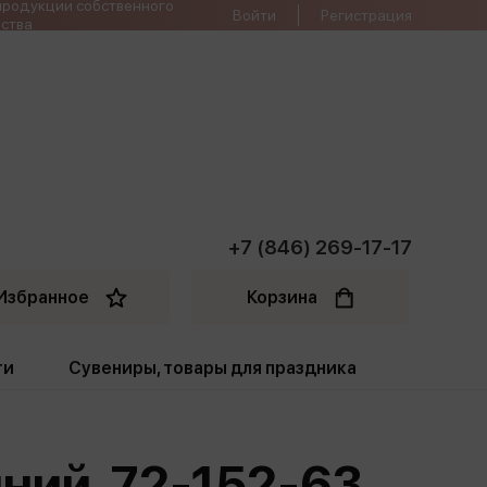
продукции собственного
Войти
Регистрация
ства
+7 (846) 269-17-17
Избранное
Корзина
ти
Сувениры, товары для праздника
ти
Открытки. Грамоты
ний. 72-152-63
Пакеты