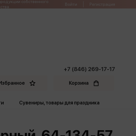
продукции собственного
Войти
Регистрация
ства
+7 (846) 269-17-17
Избранное
Корзина
ти
Сувениры, товары для праздника
ти
Открытки. Грамоты
ерный. 64-134-57
Пакеты