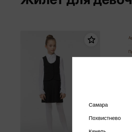
Дом. Быт. Досуг. Эзотеризм
Бестселл
Калькуляторы
Для мальчиков
Литература для детей
Новинки
Канцтовары прочие
Спортивная фо
Популярная психология
Популярн
Обложки, архивы
Чулочно-носочн
Религия
Офисные принадлежности
А
Техника. Медицина
Папки
Учебная литература
П
Пишущие принадлежности
Художественная литература
Сумки, рюкзаки, портфели, пеналы
Уни
Экономика. Право
Счетный материал
пре
Творчество, хобби
Мет
Чертежные принадлежности
Самара
Похвистнево
Кинель