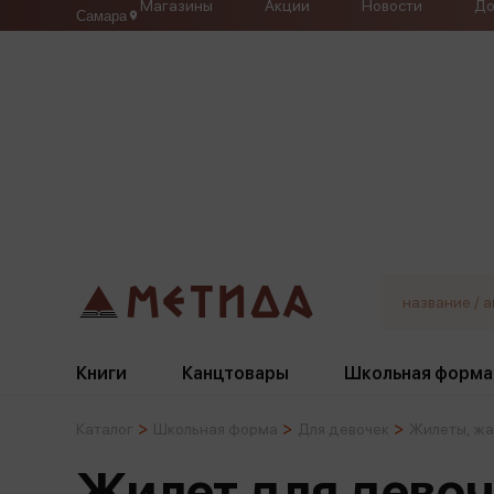
Магазины
Акции
Новости
До
Самара
Книги
Канцтовары
Школьная форма
Каталог
Школьная форма
Для девочек
Жилеты, жа
Жанры
Подбор
Бумажная продукция
Галстуки, банты
Жилет для девоч
Глобусы
Для девочек