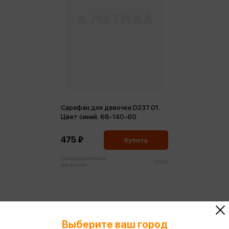
Сарафан для девочки D237.01.
Цвет синий. 68-140-60
475 ₽
Купить
Цена в розничных
500 ₽
магазинах:
Выберите ваш город