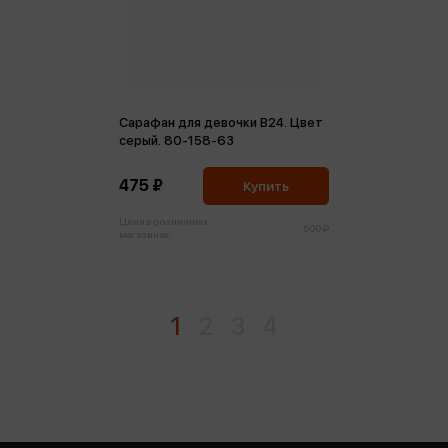
Сарафан для девочки В24. Цвет
серый. 80-158-63
475 ₽
Купить
Цена в розничных
500 ₽
магазинах:
1
2
3
4