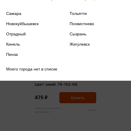
Самара
Тольятти
Новокуйбышевск
Похвистнево
Отрадный
Сызрань
Кинель
Жигулевск
Пенза
Моего города нет в списке
Сарафан для девочки D237.01.
Цвет синий. 76-152-66
475 ₽
Купить
Цена в розничных
500 ₽
магазинах: