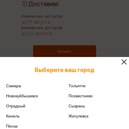
Доставим:
Количество: до 1 штук
до 11 августа
Количество: до 1 штук
до 22 августа
Купить
Выберите ваш город
Все товары производителя
Самара
Тольятти
Новокуйбышевск
Похвистнево
Поделиться
Отрадный
Сызрань
Кинель
Жигулевск
Пенза