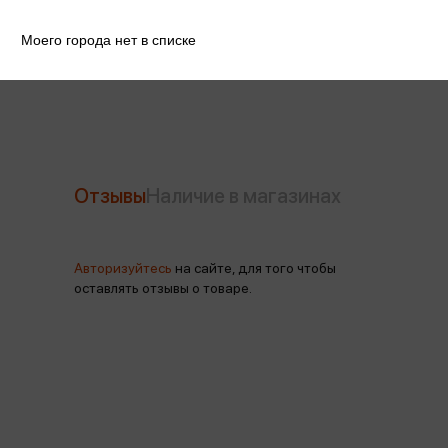
Артикул
U0715C818-164-100-81син
Моего города нет в списке
Производитель
Элегант
Отзывы
Наличие в магазинах
Авторизуйтесь
на сайте, для того чтобы
оставлять отзывы о товаре.