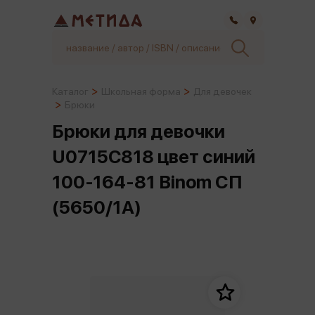
Самара
Каталог
Школьная форма
Для девочек
Брюки
Брюки для девочки
U0715C818 цвет синий
100-164-81 Binom СП
(5650/1A)