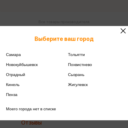
Все товары производителя
Поделиться
Выберите ваш город
Самара
Тольятти
Новокуйбышевск
Похвистнево
Артикул
ДЖ.3026-134-68-бел
Отрадный
Сызрань
Кинель
Жигулевск
Производитель
Мурлыка
Пенза
Моего города нет в списке
Отзывы