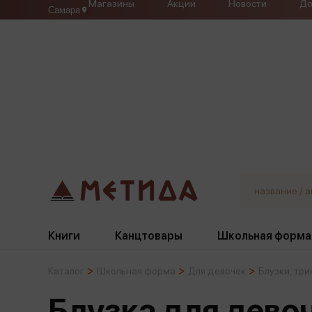
Магазины
Акции
Новости
До
Самара
Книги
Канцтовары
Школьная форма
Каталог
Школьная форма
Для девочек
Блузки, тр
Жанры
Подбор
Бумажная продукция
Галстуки, банты
Блузка для дево
Глобусы
Для девочек