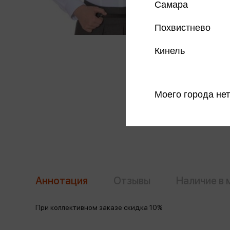
Самара
Похвистнево
Кинель
Моего города нет
Аннотация
Отзывы
Наличие в 
При коллективном заказе скидка 10%