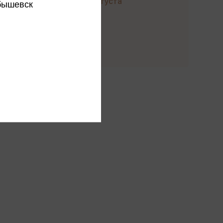
до 22 августа
бышевск
Купить
ы производителя
ся