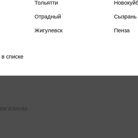
Тольятти
Новокуй
Отрадный
Сызрань
Жигулевск
Пенза
Все товар
 в списке
Поделить
магазинах