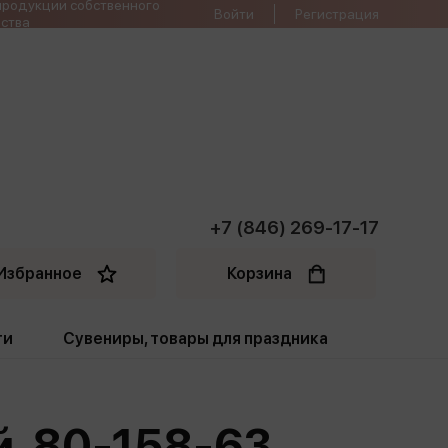
продукции собственного
Войти
Регистрация
ства
+7 (846) 269-17-17
Избранное
Корзина
ти
Сувениры, товары для праздника
ти
Открытки. Грамоты
й. 80-158-63
Пакеты