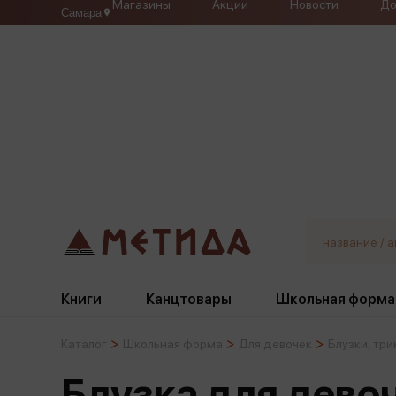
Магазины
Акции
Новости
До
Самара
Книги
Канцтовары
Школьная форма
Каталог
Школьная форма
Для девочек
Блузки, тр
Жанры
Подбор
Бумажная продукция
Галстуки, банты
Блузка для дево
Глобусы
Для девочек