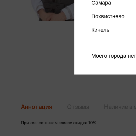
Самара
Похвистнево
Кинель
Моего города нет
Аннотация
Отзывы
Наличие в 
При коллективном заказе скидка 10%