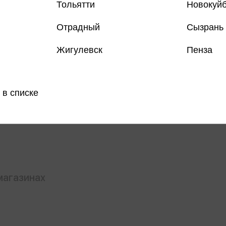
Тольятти
Новокуй
Отрадный
Сызрань
Жигулевск
Пенза
Все товар
 в списке
Поделить
магазинах