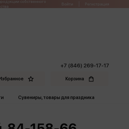
продукции собственного
Войти
Регистрация
ства
+7 (846) 269-17-17
Избранное
Корзина
ти
Сувениры, товары для праздника
ти
Открытки. Грамоты
й. 84-158-66
Пакеты