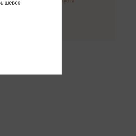
до 22 августа
бышевск
Купить
ы производителя
ся