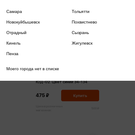
Самара
Тольятти
Новокуйбышевск
Похвистнево
Отрадный
Сызрань
Кинель
Жигулевск
Пенза
Моего города нет в списке
Юбка для девочки С запахом
ЮД-02. Цвет синий 34-134
475 ₽
Купить
Цена в розничных
500 ₽
магазинах: