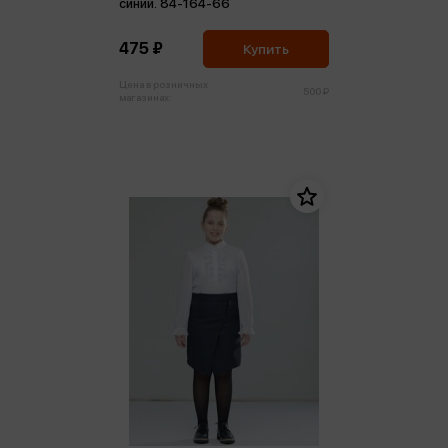
синий. 84-164-66
475 ₽
Купить
Цена в розничных
500 ₽
магазинах: