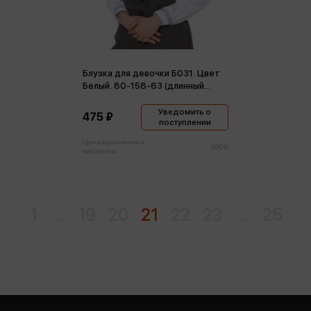
Блузка для девочки Б031. Цвет
Белый. 80-158-63 (длинный
рукав)
Уведомить о
475 ₽
поступлении
Цена в розничных
500 ₽
магазинах:
1
...
19
20
21
22
23
...
25