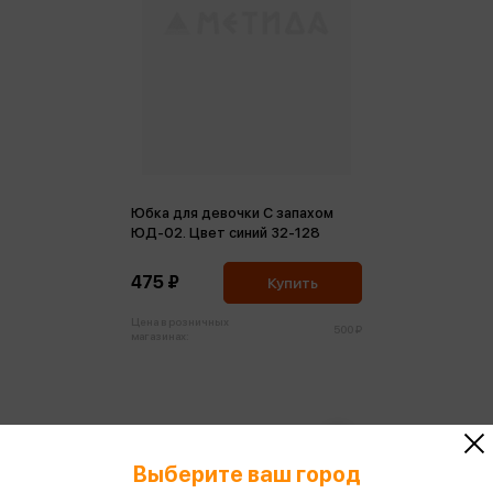
Юбка для девочки С запахом
ЮД-02. Цвет синий 32-128
475 ₽
Купить
Цена в розничных
500 ₽
магазинах:
Выберите ваш город