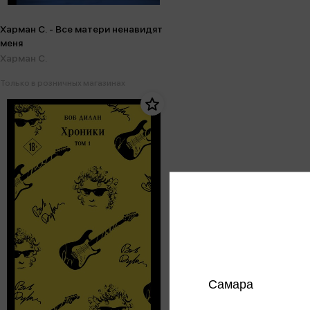
Харман С. - Все матери ненавидят
меня
Харман С.
Только в розничных магазинах
Самара