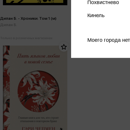
Похвистнево
Кинель
Дилан Б. - Хроники. Том 1 (м)
Дилан Б.
Только в розничных магазинах
Моего города нет