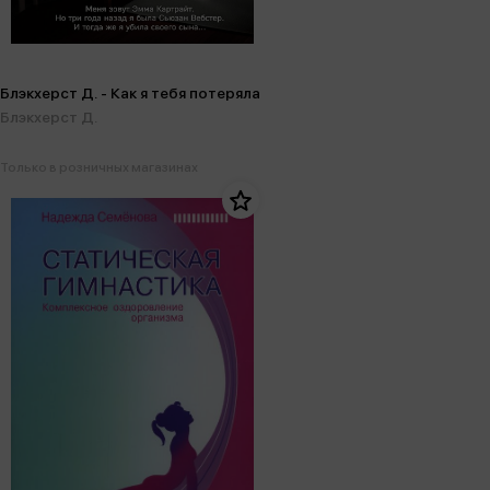
Блэкхерст Д. - Как я тебя потеряла
Блэкхерст Д.
Только в розничных магазинах