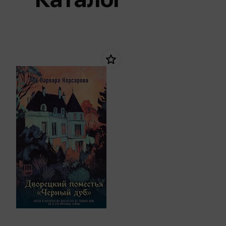
Дом. Быт. Досуг. Эзотеризм
Бестселл
Калькуляторы
Для мальчиков
Литература для детей
Новинки
Канцтовары прочие
Спортивная фо
Популярная психология
Популярн
Обложки, архивы
Чулочно-носочн
Религия
Офисные принадлежности
Техника. Медицина
Папки
Учебная литература
Пишущие принадлежности
Художественная литература
Сумки, рюкзаки, портфели, пеналы
Уни
Экономика. Право
Счетный материал
пре
Творчество, хобби
Мет
Чертежные принадлежности