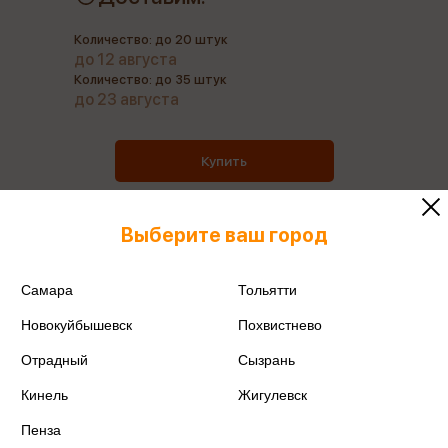
Количество: до 20 штук
до 12 августа
Количество: до 35 штук
до 23 августа
Купить
Выберите ваш город
Все товары производителя
Самара
Тольятти
Новокуйбышевск
Похвистнево
Поделиться
Отрадный
Сызрань
Кинель
Жигулевск
Пенза