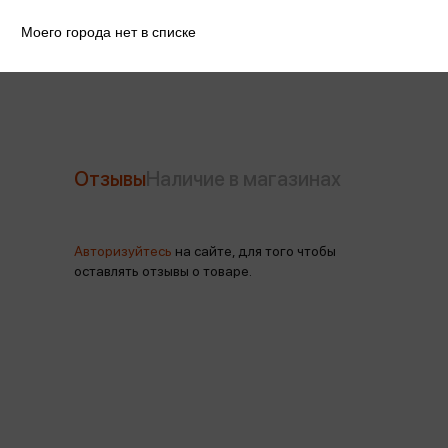
Артикул
10000728524
Моего города нет в списке
Производитель
Метида
Отзывы
Наличие в магазинах
Авторизуйтесь
на сайте, для того чтобы
оставлять отзывы о товаре.