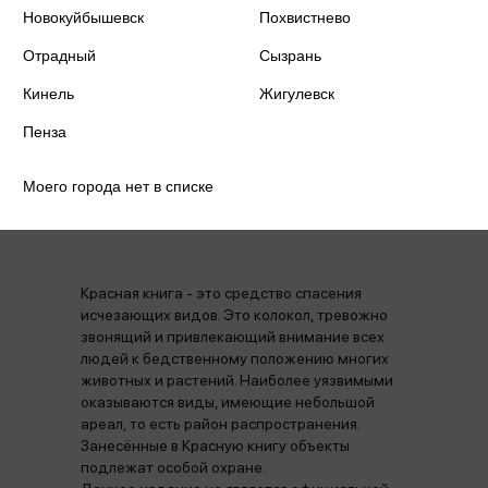
Новокуйбышевск
Похвистнево
Год издания
2024
Отрадный
Сызрань
Количество страниц
288
Кинель
Жигулевск
Пенза
Моего города нет в списке
Аннотация
Отзывы
Наличие в магазинах
Красная книга - это средство спасения
исчезающих видов. Это колокол, тревожно
звонящий и привлекающий внимание всех
людей к бедственному положению многих
животных и растений. Наиболее уязвимыми
оказываются виды, имеющие небольшой
ареал, то есть район распространения.
Занесённые в Красную книгу объекты
подлежат особой охране.