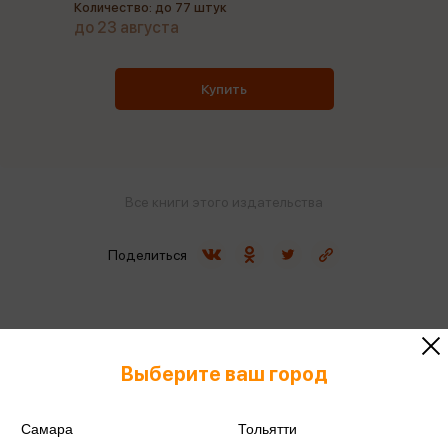
Количество: до 77 штук
до 23 августа
Купить
Все книги этого издательства
Поделиться
Выберите ваш город
ISBN
978-5-6042549-5-0
Издательство
Метида
Самара
Тольятти