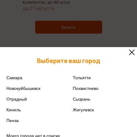
Количество: до 98 штук
до 21 августа
Купить
Выберите ваш город
Все товары производителя
Самара
Тольятти
Поделиться
Новокуйбышевск
Похвистнево
Отрадный
Сызрань
Кинель
Жигулевск
Артикул
10000786786
Пенза
Производитель
Метида
Моего города нет в списке