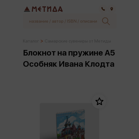
Самара
Каталог
Самарские сувениры от Метиды
Блокнот на пружине А5
Особняк Ивана Клодта