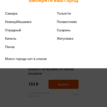
Выберите ваш город
Самара
Тольятти
Новокуйбышевск
Похвистнево
Отрадный
Сызрань
Кинель
Жигулевск
Пенза
Моего города нет в списке
Блокнот на пружине А5 Музей
модерна
133 ₽
Купить
Цена в розничных
140 ₽
магазинах: