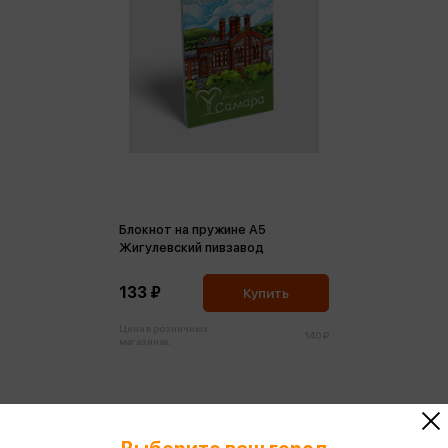
Блокнот на пружине А5
Жигулевский пивзавод
133 ₽
Купить
Цена в розничных
140 ₽
магазинах: