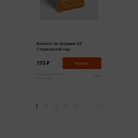
Блокнот на пружине А5
Струковский сад
133 ₽
Купить
Цена в розничных
140 ₽
магазинах:
1
2
3
4
5
...
17