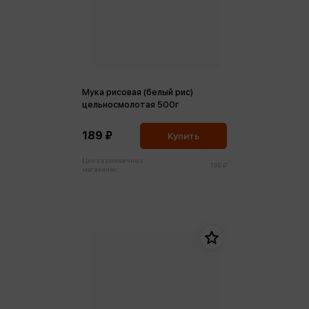
Мука рисовая (белый рис)
цельносмолотая 500г
189 ₽
Купить
Цена в розничных
199 ₽
магазинах: