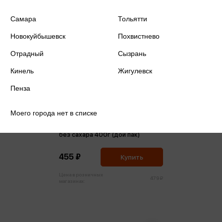
Самара
Тольятти
Новокуйбышевск
Похвистнево
Отрадный
Сызрань
Кинель
Жигулевск
Пенза
Моего города нет в списке
Мюсли Granola Crunchy ягодная
без сахара 400г (дой пак)
455 ₽
Купить
Цена в розничных
479 ₽
магазинах: