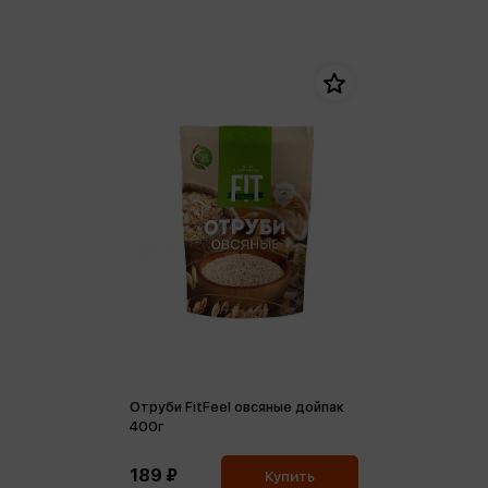
Отруби FitFeel овсяные дойпак
400г
189 ₽
Купить