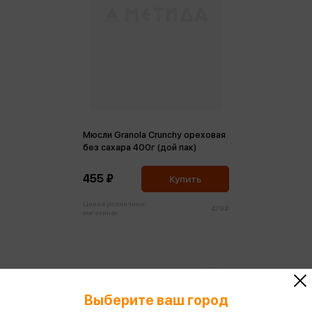
Мюсли Granola Crunchy ореховая
без сахара 400г (дой пак)
455 ₽
Купить
Цена в розничных
479 ₽
магазинах:
Выберите ваш город