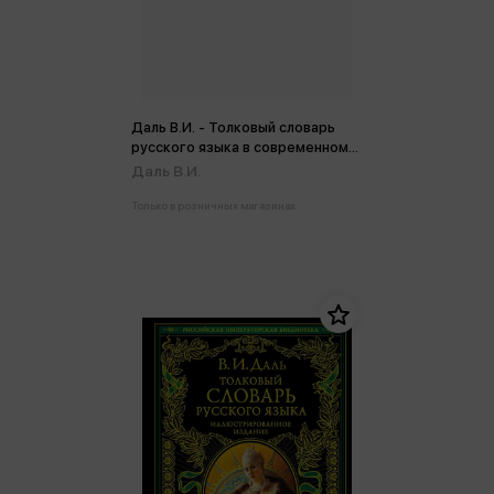
Даль В.И. - Толковый словарь
русского языка в современном
написании
Даль В.И.
Только в розничных магазинах