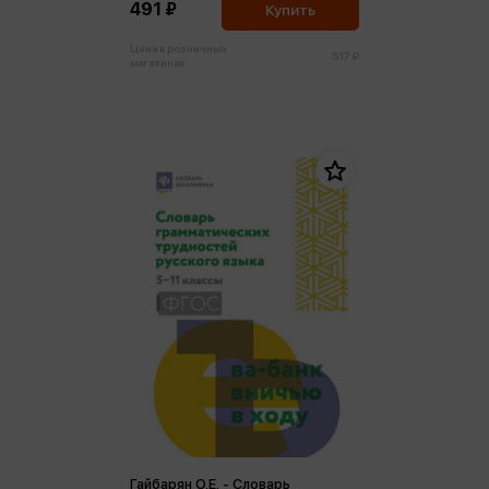
491 ₽
Купить
Цена в розничных
517 ₽
магазинах:
Гайбарян О.Е. - Словарь