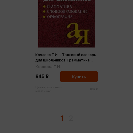
Козлова Т.И. - Толковый словарь
для школьников. Грамматика.
Словообразование. Орфография
Козлова Т.И.
(мини)
845 ₽
Купить
Цена в розничных
889 ₽
магазинах:
1
2