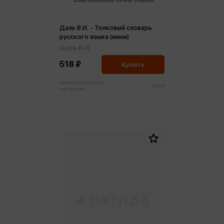
Даль В.И. - Толковый словарь
русского языка (мини)
Даль В.И.
518 ₽
Купить
Цена в розничных
545 ₽
магазинах: