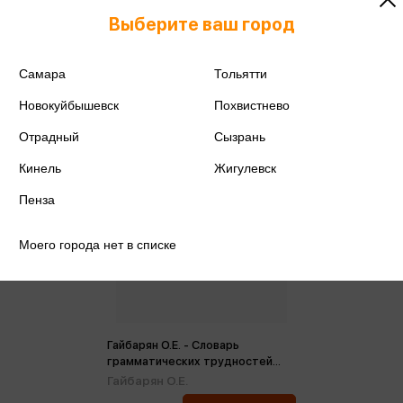
Выберите ваш город
Самара
Тольятти
Новокуйбышевск
Похвистнево
Отрадный
Сызрань
Кинель
Жигулевск
Пенза
Моего города нет в списке
Гайбарян О.Е. - Словарь
грамматических трудностей
русского языка 5-11 классы
Гайбарян О.Е.