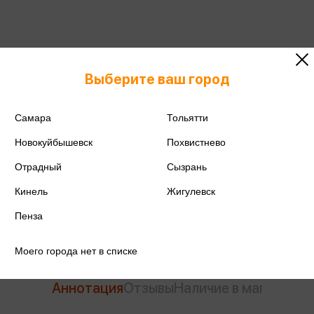
ISBN
978-5-17-093685-4
Выберите ваш город
Издательство
АСТ
Самара
Тольятти
Год издания
2025
Новокуйбышевск
Похвистнево
Количество страниц
160
Отрадный
Сызрань
Кинель
Жигулевск
Автор
Алабугина Ю.В.
Пенза
Моего города нет в списке
Аннотация
Отзывы
Наличие в магазинах