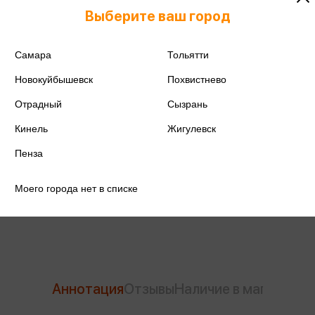
Выберите ваш город
Самара
Тольятти
ISBN
978-5-222-40319-8
Новокуйбышевск
Похвистнево
Издательство
Феникс
Отрадный
Сызрань
Кинель
Жигулевск
Год издания
2023
Пенза
Количество страниц
223
Моего города нет в списке
Автор
Амелина Е.В.
Аннотация
Отзывы
Наличие в магазинах