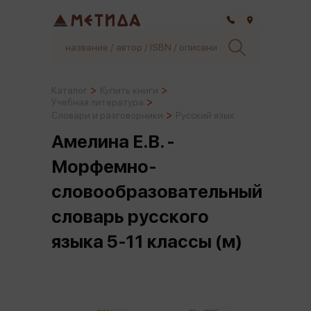
Самара
Каталог
Купить книги
Учебная литература
Словари и разговорники
Русский язык
Амелина Е.В. -
Морфемно-
словообразовательный
словарь русского
языка 5-11 классы (м)