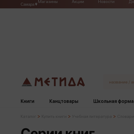
Магазины
Акции
Новости
До
Самара
Книги
Канцтовары
Школьная форма
Каталог
Купить книги
Учебная литература
Словари
Жанры
Подбор
Бумажная продукция
Галстуки, банты
Серии книг
Глобусы
Для девочек