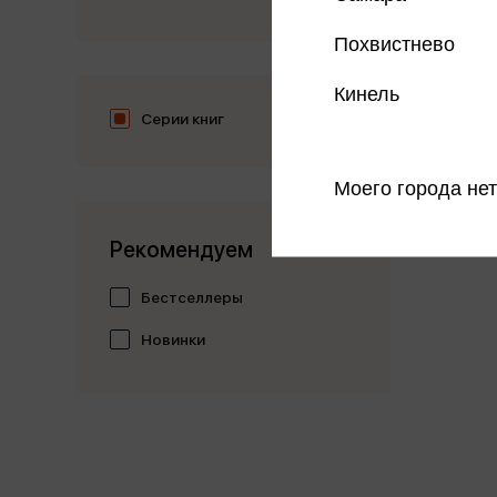
Похвистнево
Кинель
Серии книг
Моего города нет
Рекомендуем
Бестселлеры
Новинки