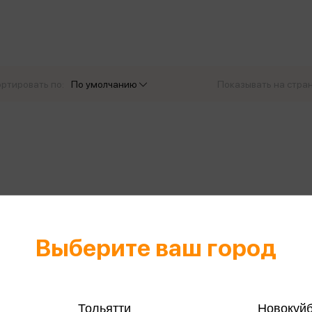
еры
Эксмо
Игрушки для малышей
Питер
рма
Мальчики
ое
АСТ
ые изделия
Настольные и развивающие игры
Азбука
Спорт и активный отдых
ртировать по:
По умолчанию
Показывать на стра
Росмэн
Творчество
кальное
дложение от
иды
Выберите ваш город
Тольятти
Новокуй