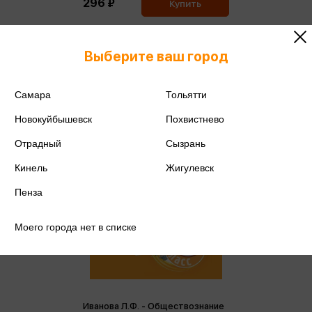
296 ₽
Купить
Цена в розничных
312 ₽
магазинах:
Выберите ваш город
Самара
Тольятти
Новокуйбышевск
Похвистнево
Отрадный
Сызрань
Кинель
Жигулевск
Пенза
Моего города нет в списке
Иванова Л.Ф. - Обществознание