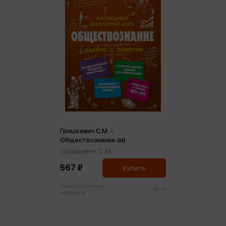
Гришкевич С.М. -
Обществознание (м)
Гришкевич С.М.
567 ₽
Купить
Цена в розничных
597 ₽
магазинах: