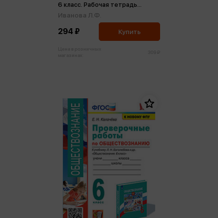
6 класс. Рабочая тетрадь
(ФП2022) (м)
Иванова Л.Ф.
294 ₽
Купить
Цена в розничных
309 ₽
магазинах: