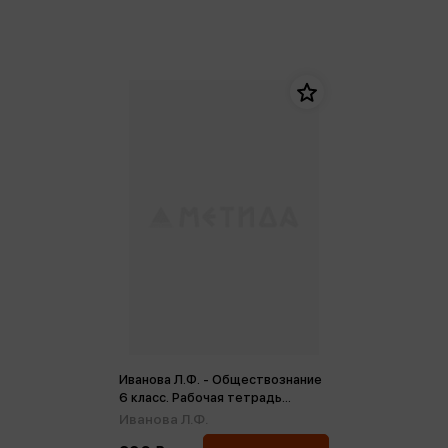
Иванова Л.Ф. - Обществознание
6 класс. Рабочая тетрадь
(ФП2022) (м)
Иванова Л.Ф.