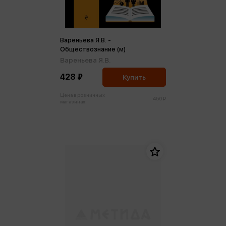
Вареньева Я.В. -
Обществознание (м)
Вареньева Я.В.
428 ₽
Купить
Цена в розничных
450 ₽
магазинах: