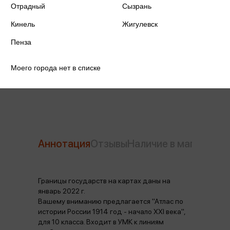
Отрадный
ISBN
Сызрань
978-5-358-20773-8
Кинель
Жигулевск
Издательство
Дрофа
Пенза
Год издания
2018
Моего города нет в списке
Количество страниц
40
Аннотация
Отзывы
Наличие в магазинах
Границы государств на картах даны на
январь 2022 г.
Вашему вниманию предлагается "Атлас по
истории России 1914 год - начало XXI века",
для 10 класса. Входит в УМК к линиям