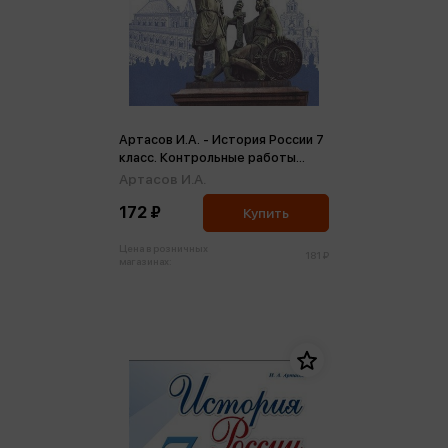
Артасов И.А. - История России 7
класс. Контрольные работы
ФГОС (м)
Артасов И.А.
172 ₽
Купить
Цена в розничных
181 ₽
магазинах: