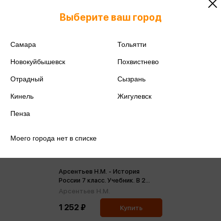
Выберите ваш город
Самара
Тольятти
Новокуйбышевск
Похвистнево
Отрадный
Сызрань
Кинель
Жигулевск
Пенза
Моего города нет в списке
Арсентьев Н.М. - История
России 7 класс. Учебник. В 2
частях (ФП2022) (м)
Арсентьев Н.М.
1 252 ₽
Купить