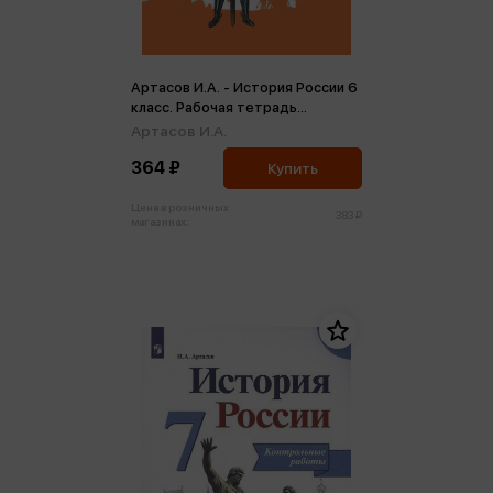
Артасов И.А. - История России 6
класс. Рабочая тетрадь
(ФП2022) (м)
Артасов И.А.
364 ₽
Купить
Цена в розничных
383 ₽
магазинах: