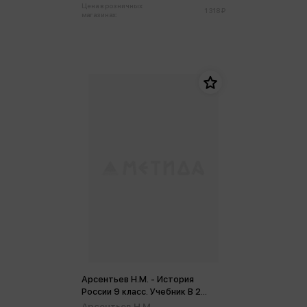
Цена в розничных
1 318 ₽
магазинах:
Арсентьев Н.М. - История
России 9 класс. Учебник В 2
частях (ФП2022) (м)
Арсентьев Н.М.