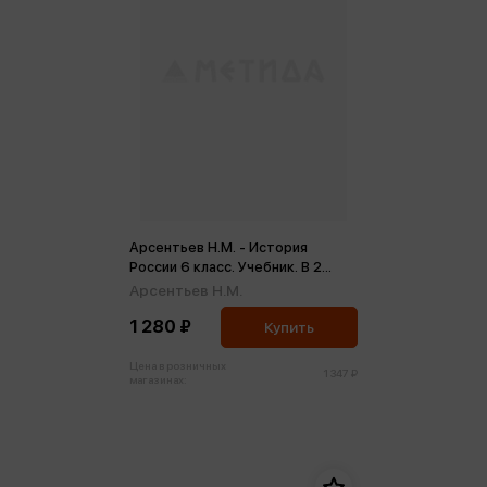
Арсентьев Н.М. - История
России 6 класс. Учебник. В 2
частях (ФП2022) (м)
Арсентьев Н.М.
1 280 ₽
Купить
Цена в розничных
1 347 ₽
магазинах: