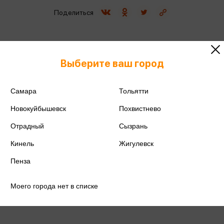
Поделиться
Выберите ваш город
ISBN
978-5-358-21408-8
Самара
Тольятти
Издательство
Дрофа
Новокуйбышевск
Похвистнево
Год издания
2019
Отрадный
Сызрань
Количество страниц
127
Кинель
Жигулевск
Пенза
Автор
Ханнанова Т.А.
Моего города нет в списке