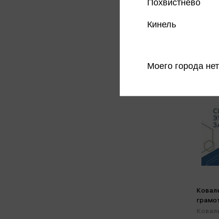
Похвистнево
Кинель
Моего города нет
Ковале
грамо
задани
Ковале