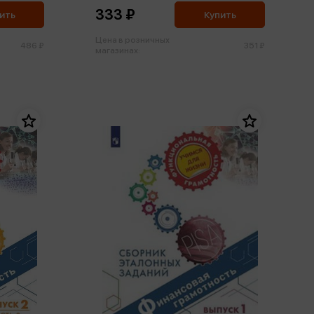
333 ₽
ить
Купить
Цена в розничных
486 ₽
351 ₽
магазинах: