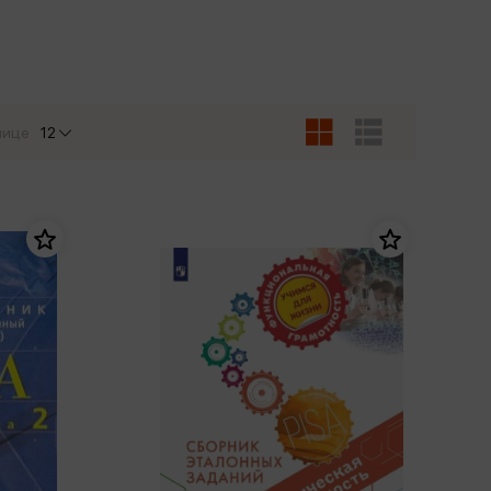
Сувениры
Фототовары
нице
12