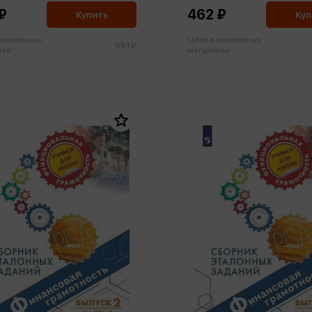
₽
462 ₽
Купить
Куп
 розничных
Цена в розничных
581 ₽
ах:
магазинах: