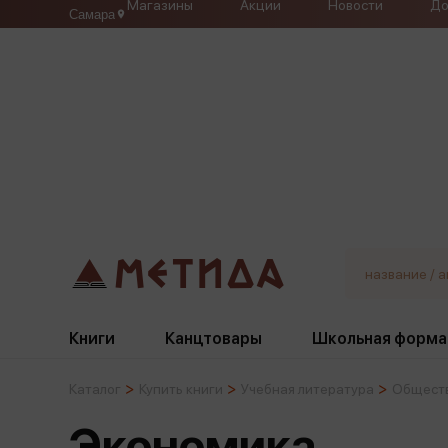
Магазины
Акции
Новости
До
Самара
Книги
Канцтовары
Школьная форма
Каталог
Купить книги
Учебная литература
Обществ
Жанры
Подбор
Бумажная продукция
Галстуки, банты
Экономика
Глобусы
Для девочек