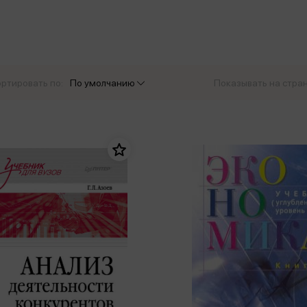
еры
Эксмо
Игрушки для малышей
Питер
рма
Мальчики
ое
АСТ
ые изделия
Настольные и развивающие игры
Азбука
Спорт и активный отдых
ртировать по:
По умолчанию
Показывать на стра
Росмэн
Творчество
кальное
дложение от
иды