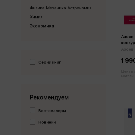
Физика. Механика. Астрономия
Химия
Экономика
Азоев 
конкур
Азоев Г
1 99
Серии книг
Цена в
магазин
Рекомендуем
Бестселлеры
Новинки