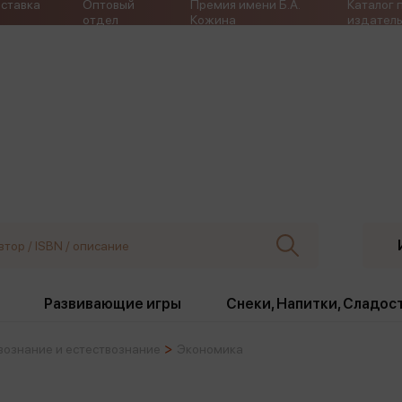
ставка
Оптовый
Премия имени Б.А.
Каталог 
отдел
Кожина
издатель
Развивающие игры
Снеки, Напитки, Сладос
ознание и естествознание
Экономика
ки
Издательства
, жабо, ремни
Девочки
Снеки, Напитки, Сладос
Игрушки антистресс