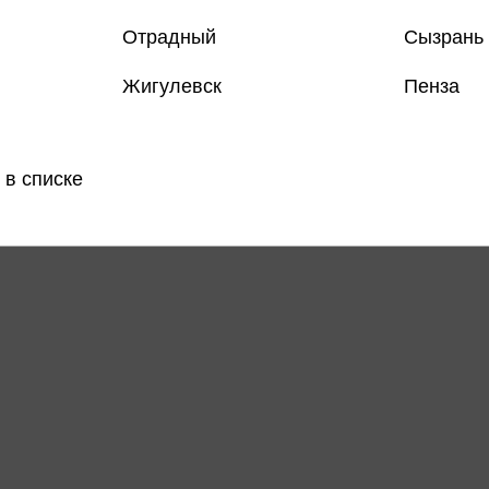
Отрадный
Сызрань
Только
Жигулевск
Пенза
Все товар
 в списке
Поделить