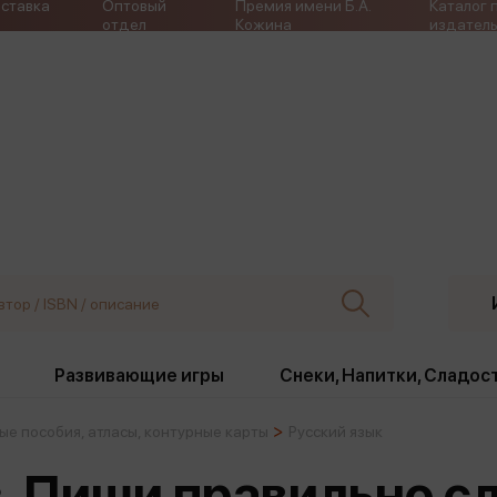
ставка
Оптовый
Премия имени Б.А.
Каталог 
отдел
Кожина
издатель
Развивающие игры
Снеки, Напитки, Сладос
ые пособия, атласы, контурные карты
Русский язык
ки
Издательства
, жабо, ремни
Девочки
Снеки, Напитки, Сладос
з. Пиши правильно 
Игрушки антистресс