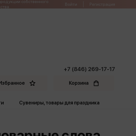
продукции собственного
Войти
Регистрация
ства
+7 (846) 269-17-17
Избранное
Корзина
ти
Сувениры, товары для праздника
ти
Открытки. Грамоты
словарные слова
Пакеты