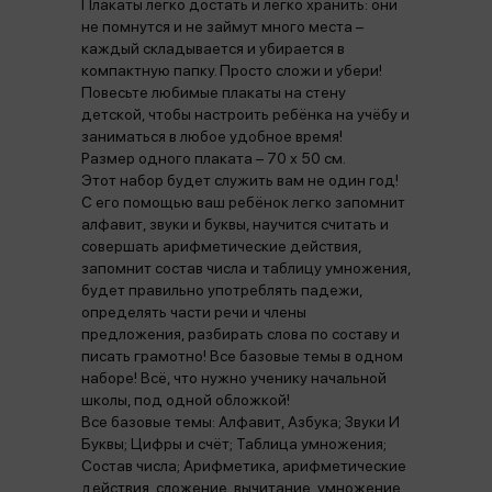
Плакаты легко достать и легко хранить: они
не помнутся и не займут много места –
каждый складывается и убирается в
компактную папку. Просто сложи и убери!
Повесьте любимые плакаты на стену
детской, чтобы настроить ребёнка на учёбу и
заниматься в любое удобное время!
Размер одного плаката – 70 х 50 см.
Этот набор будет служить вам не один год!
С его помощью ваш ребёнок легко запомнит
алфавит, звуки и буквы, научится считать и
совершать арифметические действия,
запомнит состав числа и таблицу умножения,
будет правильно употреблять падежи,
определять части речи и члены
предложения, разбирать слова по составу и
писать грамотно! Все базовые темы в одном
наборе! Всё, что нужно ученику начальной
школы, под одной обложкой!
Все базовые темы: Алфавит, Азбука; Звуки И
Буквы; Цифры и счёт; Таблица умножения;
Состав числа; Арифметика, арифметические
действия, сложение, вычитание, умножение,