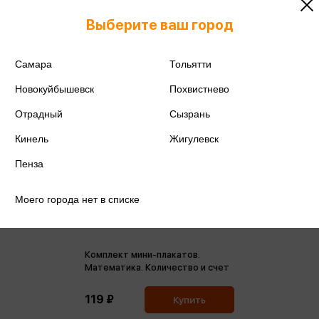
Выберите ваш город
Самара
Тольятти
Новокуйбышевск
Похвистнево
Отрадный
Сызрань
Кинель
Жигулевск
Пенза
Моего города нет в списке
Комплект мини-плакатов.
Математика. Количество и счет
119 ₽
Купить