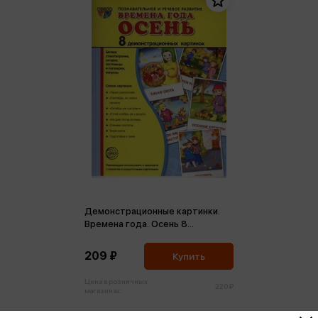
Демонстрационные картинки.
Времена года. Осень 8
демонстрационных картинок
209 ₽
Купить
Цена в розничных
220 ₽
магазинах: