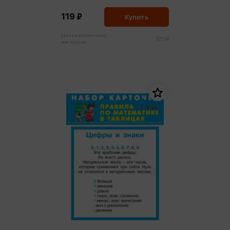
времени
119 ₽
Купить
Цена в розничных
125 ₽
магазинах: