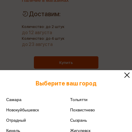
Наличие в магазинах
Доставим:
Количество: до 2 штук
до 12 августа
Количество: до 4 штук
до 23 августа
Купить
Выберите ваш город
Все книги этого издательства
Самара
Тольятти
Новокуйбышевск
Похвистнево
Поделиться
Отрадный
Сызрань
Кинель
Жигулевск