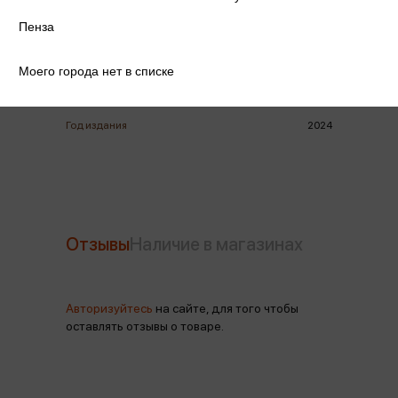
Пенза
ISBN
4607051074354
Моего города нет в списке
Издательство
Атлас-Принт
Год издания
2024
Отзывы
Наличие в магазинах
Авторизуйтесь
на сайте, для того чтобы
оставлять отзывы о товаре.