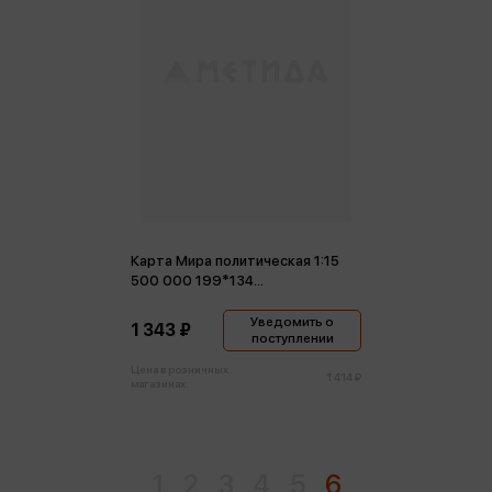
Карта Мира политическая 1:15
500 000 199*134
ламинированная
Уведомить о
1 343 ₽
поступлении
Цена в розничных
1 414 ₽
магазинах:
1
2
3
4
5
6