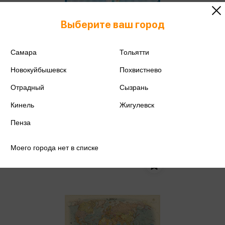
Выберите ваш город
Самара
Тольятти
Карта РФ 1:9 500 000
физическая Крым в составе РФ
Новокуйбышевск
Похвистнево
Кр91п
Отрадный
Сызрань
424 ₽
Купить
Кинель
Жигулевск
Цена в розничных
446 ₽
магазинах:
Пенза
Моего города нет в списке