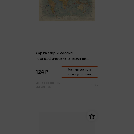
Карта Мир и Россия
географических открытий
ретро (складная)
Уведомить о
124 ₽
поступлении
Цена в розничных
130 ₽
магазинах: