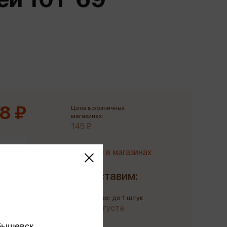
Сувениры
Фототовары
8 ₽
Цена в розничных
магазинах:
145 ₽
Наличие в магазинах
Доставим:
Количество: до 1 штук
до 22 августа
бышевск