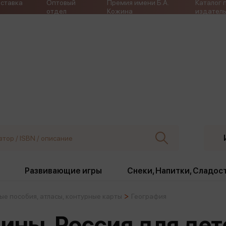
ставка
Оптовый
Премия имени Б.А.
Каталог 
отдел
Кожина
издатель
Развивающие игры
Снеки, Напитки, Сладос
ые пособия, атласы, контурные карты
География
ки
Издательства
, жабо, ремни
Девочки
Снеки, Напитки, Сладос
ины. Россия для дет
Игрушки антистресс