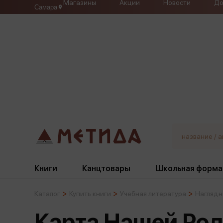
Магазины
Акции
Новости
До
Самара
Книги
Канцтовары
Школьная форма
Каталог
Купить книги
Учебная литература
Наглядн
Жанры
Подбор
Бумажная продукция
Галстуки, банты
Карта Нашей Род
Глобусы
Для девочек