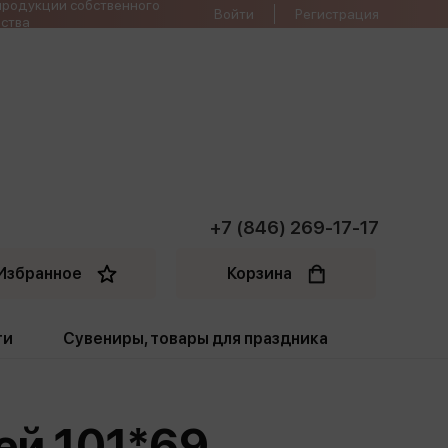
продукции собственного
Войти
Регистрация
ства
+7 (846) 269-17-17
Избранное
Корзина
ти
Сувениры, товары для праздника
ти
Открытки. Грамоты
ей 101*69
Пакеты