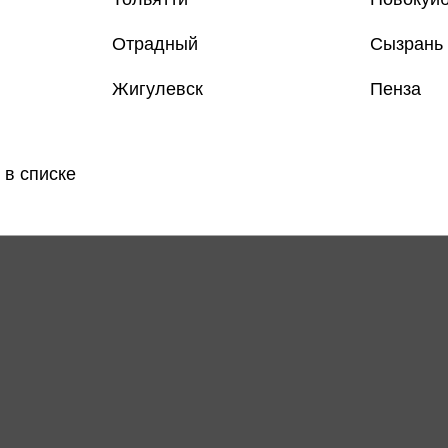
Отрадный
Сызрань
Жигулевск
Пенза
Все книги 
 в списке
Поделить