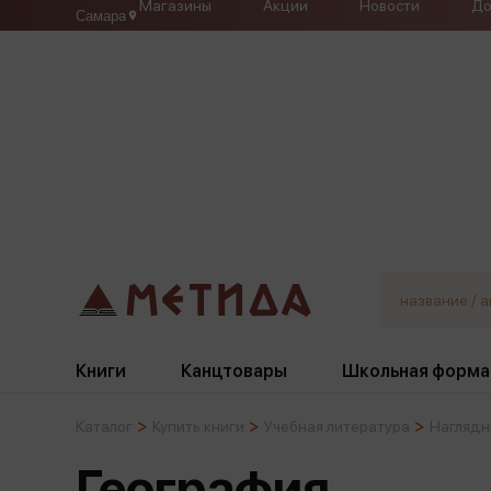
Магазины
Акции
Новости
До
Самара
Книги
Канцтовары
Школьная форма
Каталог
Купить книги
Учебная литература
Наглядн
Жанры
Подбор
Бумажная продукция
Галстуки, банты
География
Глобусы
Для девочек