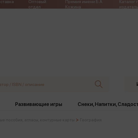
ставка
Оптовый
Премия имени Б.А.
Каталог 
отдел
Кожина
издатель
Развивающие игры
Снеки, Напитки, Сладос
ые пособия, атласы, контурные карты
География
ки
Издательства
, жабо, ремни
Девочки
Снеки, Напитки, Сладос
Игрушки антистресс