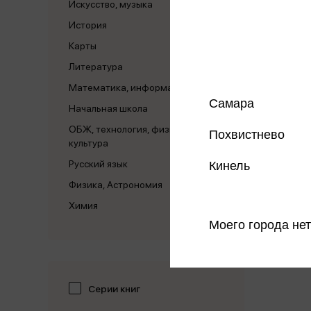
Искусство, музыка
История
Карты
Литература
Математика, информатика
Самара
Начальная школа
ОБЖ, технология, физическая
Похвистнево
культура
Русский язык
Кинель
Физика, Астрономия
Химия
Моего города нет
Серии книг