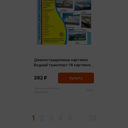
Демонстрационные картинки
Водный транспорт 16 картинок в
пакете ФГОС
282 ₽
Купить
Цена в розничных
297 ₽
магазинах:
1
2
3
4
5
...
24