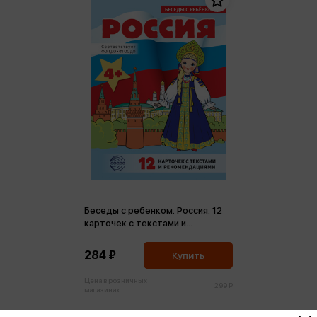
Беседы с ребенком. Россия. 12
карточек с текстами и
рекомендациями ФГОС ДО 4+
284 ₽
Купить
Цена в розничных
299 ₽
магазинах: