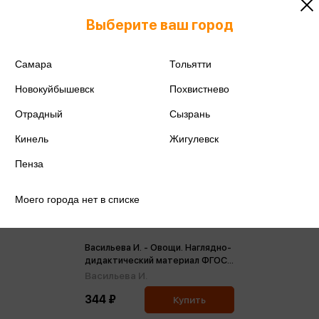
Выберите ваш город
Самара
Тольятти
Новокуйбышевск
Похвистнево
Отрадный
Сызрань
Кинель
Жигулевск
Пенза
Моего города нет в списке
Васильева И. - Овощи. Наглядно-
дидактический материал ФГОС
(папка)
Васильева И.
344 ₽
Купить