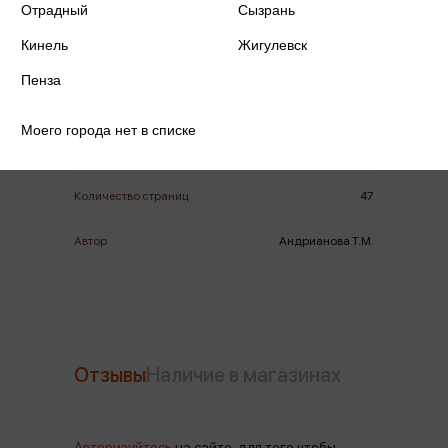
Отрадный
Сызрань
Кинель
Жигулевск
ISBN
978-5-358-21224-4
Пенза
Издательство
Дрофа
Моего города нет в списке
Год издания
2019
Количество страниц
47
Автор
Андрианова Т.М.
Отзывы
Наличие в магазинах
Авторизуйтесь
на сайте, для того чтобы