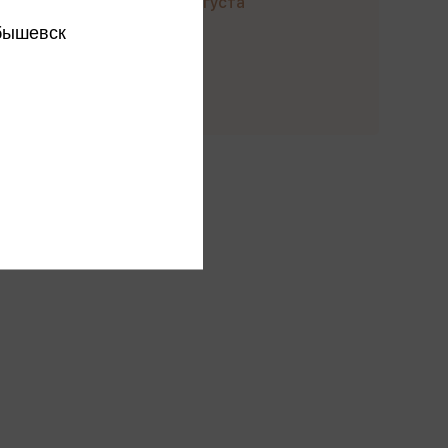
до 22 августа
бышевск
Купить
этого издательства
этого автора
ся