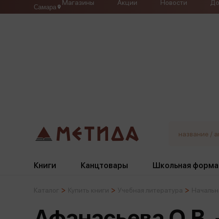
Магазины
Акции
Новости
До
Самара
Книги
Канцтовары
Школьная форма
Каталог
Купить книги
Учебная литература
Начальн
Жанры
Подбор
Бумажная продукция
Галстуки, банты
Афанасьева О.В. 
Глобусы
Для девочек