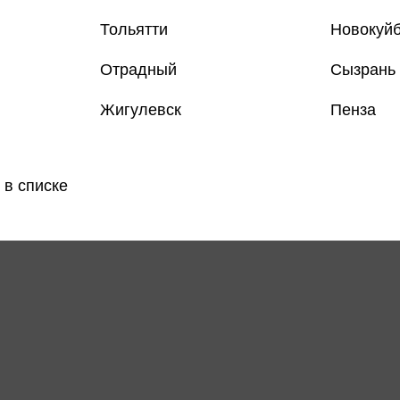
Тольятти
Новокуй
Отрадный
Сызрань
Жигулевск
Пенза
Все книги 
Все книги 
 в списке
Поделить