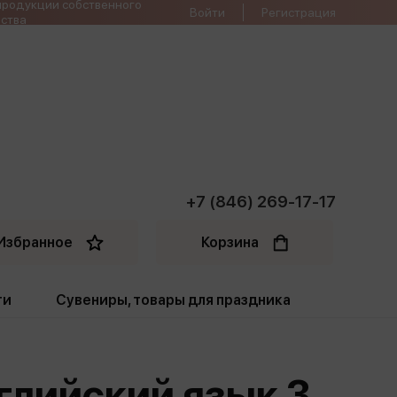
продукции собственного
Войти
Регистрация
ства
+7 (846) 269-17-17
Избранное
Корзина
ти
Сувениры, товары для праздника
ти
Открытки. Грамоты
нглийский язык 3
Пакеты