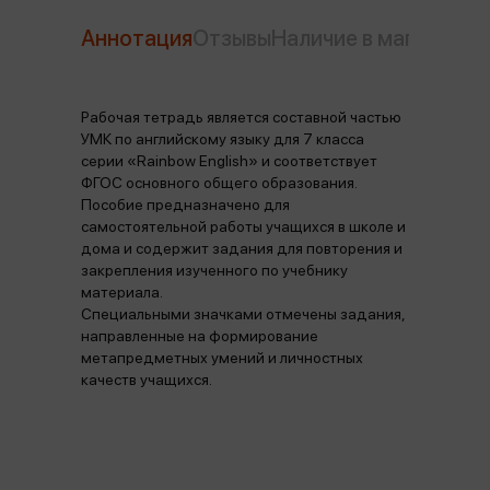
Аннотация
Отзывы
Наличие в магазинах
Рабочая тетрадь является составной частью
УМК по английскому языку для 7 класса
серии «Rainbow English» и соответствует
ФГОС основного общего образования.
Пособие предназначено для
самостоятельной работы учащихся в школе и
дома и содержит задания для повторения и
закрепления изученного по учебнику
материала.
Специальными значками отмечены задания,
направленные на формирование
метапредметных умений и личностных
качеств учащихся.