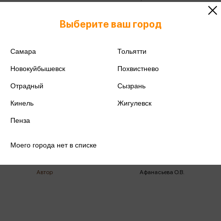
Выберите ваш город
Поделиться
Самара
Тольятти
Новокуйбышевск
Похвистнево
ISBN
978-5-09-080576-6
Отрадный
Сызрань
Кинель
Жигулевск
Издательство
Дрофа
Пенза
Год издания
2021
Моего города нет в списке
Количество страниц
160
Автор
Афанасьева О.В.