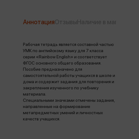
Аннотация
Отзывы
Наличие в магазинах
Рабочая тетрадь является составной частью
УМК по английскому языку для 7 класса
серии «Rainbow English» и соответствует
ФГОС основного общего образования.
Пособие предназначено для
самостоятельной работы учащихся в школе и
дома и содержит задания для повторения и
закрепления изученного по учебнику
материала.
Специальными значками отмечены задания,
направленные на формирование
метапредметных умений и личностных
качеств учащихся.