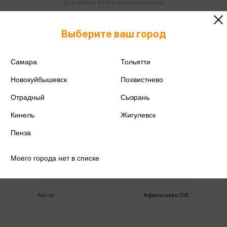
Все книги этого издательства
Все книги этого автора
Выберите ваш город
Поделиться
Самара
Тольятти
Новокуйбышевск
Похвистнево
Отрадный
Сызрань
ISBN
978-5-358-23471-0
Кинель
Жигулевск
Издательство
Дрофа
Пенза
Год издания
2020
Моего города нет в списке
Количество страниц
160
Автор
Афанасьева О.В.