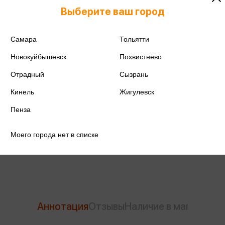
Выберите ваш город
Самара
Тольятти
ISBN
978-5-9988-1381-8
Новокуйбышевск
Похвистнево
Издательство
РГ-Пресс
Отрадный
Сызрань
Кинель
Жигулевск
Год издания
2022
Пенза
Количество страниц
16
Моего города нет в списке
Автор
Алексеенко Н.В.
Аннотация
Отзывы
Наличие в магазинах