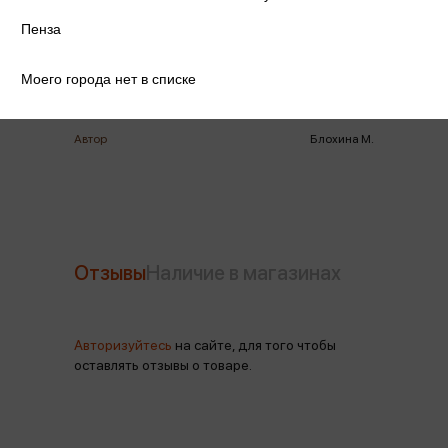
ISBN
978-5-9949-3341-1
Пенза
Издательство
Сфера
Моего города нет в списке
Год издания
2024
Автор
Блохина М.
Отзывы
Наличие в магазинах
Авторизуйтесь
на сайте, для того чтобы
оставлять отзывы о товаре.