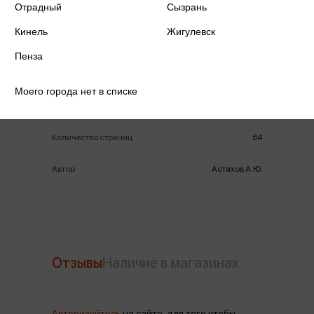
Отрадный
Сызрань
Кинель
Жигулевск
ISBN
978-5-3590-1286-7
Пенза
Издательство
Белый город
Моего города нет в списке
Год издания
2020
Количество страниц
64
Автор
Астахов А.Ю.
Отзывы
Наличие в магазинах
Авторизуйтесь
на сайте, для того чтобы