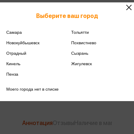
Выберите ваш город
ISBN
978-5-04-184220-8
Самара
Тольятти
Новокуйбышевск
Похвистнево
Издательство
Эксмо
Отрадный
Сызрань
Год издания
2024
Кинель
Жигулевск
Количество страниц
212
Пенза
Автор
Dabi
Моего города нет в списке
Аннотация
Отзывы
Наличие в магазинах