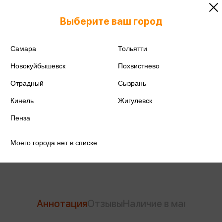
Выберите ваш город
Самара
Тольятти
ISBN
978-5-699-94070-7
Новокуйбышевск
Похвистнево
Издательство
Эксмо
Отрадный
Сызрань
Год издания
2026
Кинель
Жигулевск
Количество страниц
208
Пенза
Автор
Аксенова А.С.
Моего города нет в списке
Аннотация
Отзывы
Наличие в магазинах