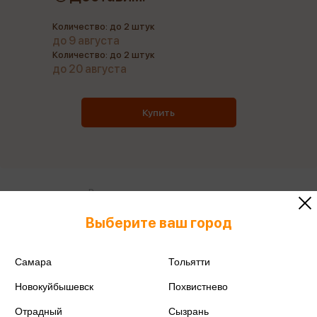
Количество: до 2 штук
до 9 августа
Количество: до 2 штук
до 20 августа
Купить
Все книги этого издательства
Все книги этого автора
Выберите ваш город
Поделиться
Самара
Тольятти
Новокуйбышевск
Похвистнево
Отрадный
Сызрань