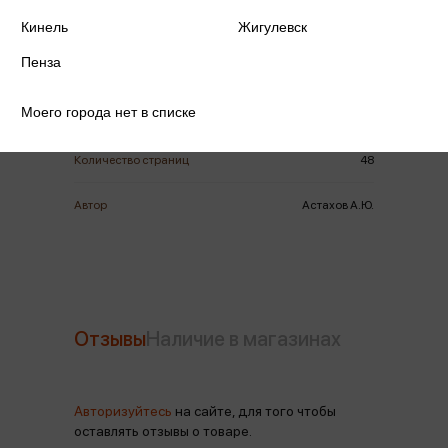
ISBN
978-5-3590-1545-5
Кинель
Жигулевск
Пенза
Издательство
Воскресный день
Моего города нет в списке
Год издания
2025
Количество страниц
48
Автор
Астахов А.Ю.
Отзывы
Наличие в магазинах
Авторизуйтесь
на сайте, для того чтобы
оставлять отзывы о товаре.